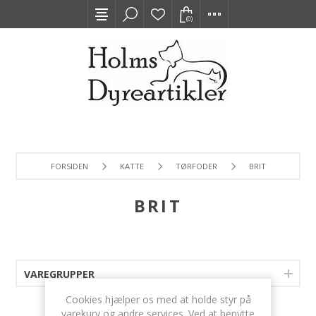
(0)
FORSIDEN
KATTE
TØRFODER
BRIT
BRIT
VAREGRUPPER
Cookies hjælper os med at holde styr på
varekurv og andre services. Ved at benytte