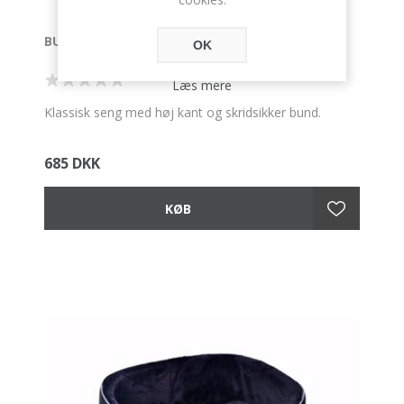
BUDDY SENG 60X48X23 CM
OK
Læs mere
Klassisk seng med høj kant og skridsikker bund.
685 DKK