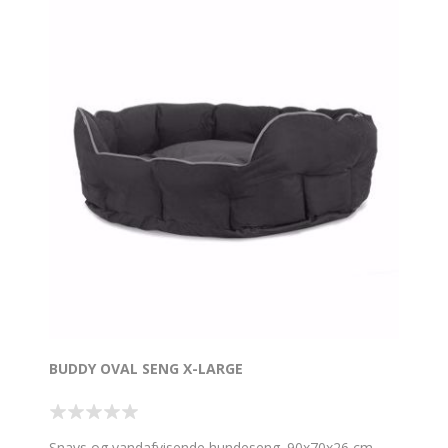
BUDDY OVAL SENG X-LARGE
Snavs og vandafvisende hundeseng. 90x70x26 cm