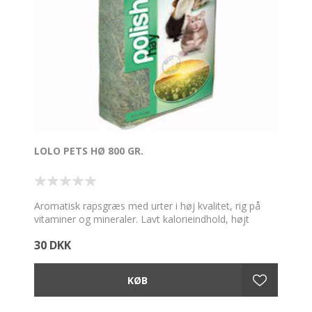
LOLO PETS HØ 800 GR.
Aromatisk rapsgræs med urter i høj kvalitet, rig på
vitaminer og mineraler. Lavt kalorieindhold, højt
fiberindhold medvirker til normal fordøjelse. Hø spiller
30 DKK
rollen som strøelse, og er det grundlæggende
råmateriale for redebygning. Ingredienser: Hø.