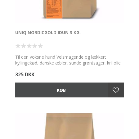
UNIQ NORDICGOLD IDUN 3 KG.
Til den voksne hund Velsmagende og lækkert
kyllingekød, danske æbler, sunde grøntsager, krillolie
og styrkende økologiske urter giver et langt liv med
325 DKK
trivsel og velvære. Klassisk og glutenreduceret