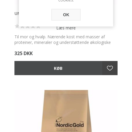
UNIQ NORDICGOLD FREJA 3 KG. KORNFRI
OK
Læs mere
Til mor og hvalp. Nærende kost med masser af
proteiner, mineraler og understøttende økologiske
urter, sørger for en sund og harmonisk udvikling hos
325 DKK
både mor og hvalp. Korn og glutenfri