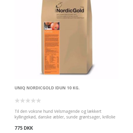
UNIQ NORDICGOLD IDUN 10 KG.
Til den voksne hund Velsmagende og lækkert
kyllingekød, danske æbler, sunde grøntsager, krillolie
og styrkende økologiske urter giver et langt liv med
775 DKK
trivsel og velvære. Klassisk og glutenreduceret