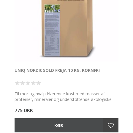
UNIQ NORDICGOLD FREJA 10 KG. KORNFRI
Til mor og hvalp Nærende kost med masser af
proteiner, mineraler og understøttende økologiske
urter, sørger for en sund og harmonisk udvikling hos
775 DKK
både mor og hvalp. Korn og glutenfri