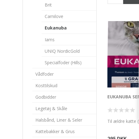
Brit
Carnilove
Eukanuba
Iams
UNIQ NordicGold
Specialfoder (Hills)
Vådfoder
Kosttilskud
EUKANUBA SEN
Godbidder
Legetøj & Skåle
Halsbånd, Liner & Seler
Til ældre katte 
Kattebakker & Grus
295 DKK