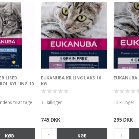
RILISED
EUKANUBA KILLING LAKS 10
EUKANUBA K
OL KYLLING 10
KG.
ndens til at tage
Til killinger.
Til killinger.
745 DKK
295 DKK