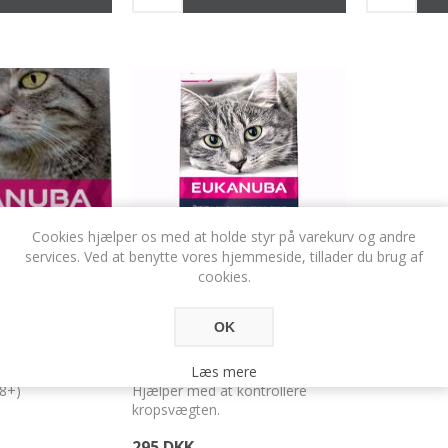
Cookies hjælper os med at holde styr på varekurv og andre
services. Ved at benytte vores hjemmeside, tillader du brug af
cookies.
IOR LAKS 2 KG.
EUKANUBA STERILISED
OK
WEIGHT CONTROL 2 KG.
Læs mere
(8+)
Hjælper med at kontrollere
kropsvægten.
295 DKK