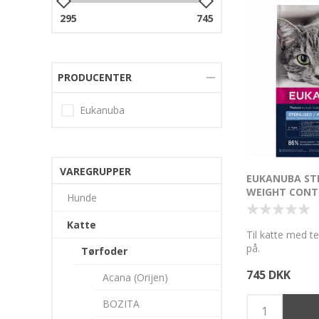
295
745
PRODUCENTER
Eukanuba
VAREGRUPPER
EUKANUBA STE
WEIGHT CONTR
Hunde
KG.
Katte
Til katte med te
på.
Tørfoder
745 DKK
Acana (Orijen)
BOZITA