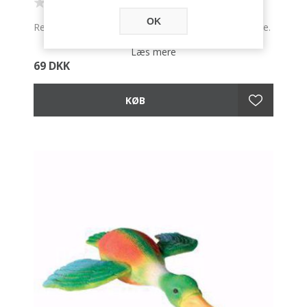
OK
Ren bomuld. Plasthåndtag. Tennisbold uden glasfibre.
Læs mere
69 DKK