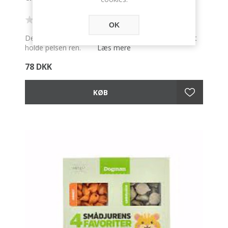
OK
Degu, Gerbil og Chinchilla bader i dette dagligt for at
Læs mere
holde pelsen ren.
78 DKK