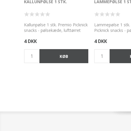
KALLUNPØLSE 1 STK.
LAMMEPØLSE 1 S
Kallunpølse 1 stk. Premio Picknick
Lammepølse 1 stk.
snacks - pølsekæde, lufttørret
Picknick snacks - 
kallun, kødindhold min. 94 %. Med
lufttørret lam, kød
4 DKK
4 DKK
essentielle vitaminer.
%. Med essentielle 