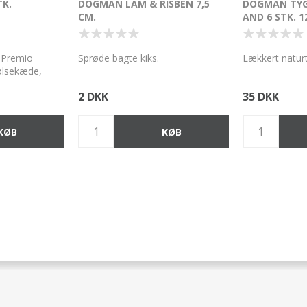
TK.
DOGMAN LAM & RISBEN 7,5
DOGMAN TYG
CM.
AND 6 STK. 1
 Premio
Sprøde bagte kiks.
Lækkert naturt
pølsekæde,
indhold min. 94
2 DKK
35 DKK
vitaminer.