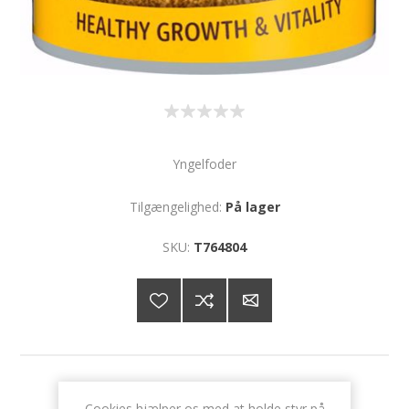
Yngelfoder
Tilgængelighed:
På lager
SKU:
T764804
65 DKK
Cookies hjælper os med at holde styr på